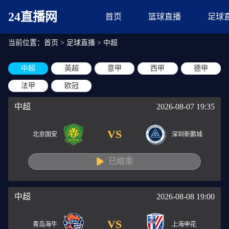
24直播网
首页
篮球直播
足球
当前位置：
首页
>
足球直播
>
中超
中超
英超
意甲
西甲
德甲
法甲
欧冠
中超
2026-08-07 19:35
VS
北京国安
深圳新鹏城
已结束
中超
2026-08-08 19:00
VS
青岛海牛
上海申花