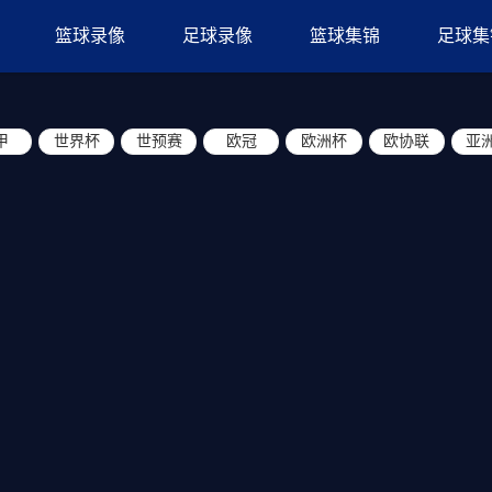
篮球录像
足球录像
篮球集锦
足球集
甲
世界杯
世预赛
欧冠
欧洲杯
欧协联
亚