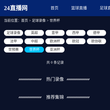
24直播网
首页
篮球直播
足球
当前位置：
首页
>
足球录像
>
世界杯
足球录像
英超
意甲
西甲
德甲
法甲
中超
欧洲杯
欧冠
欧协联
世预赛
世界杯
亚洲杯
共
0
条记录
热门录像
推荐集锦